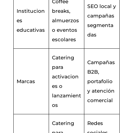
Coffee
SEO local y
Institucion
breaks,
campañas
es
almuerzos
segmenta
educativas
o eventos
das
escolares
Catering
Campañas
para
B2B,
activacion
Marcas
portafolio
es o
y atención
lanzamient
comercial
os
Catering
Redes
para
sociales,