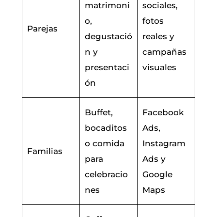
matrimoni
sociales,
o,
fotos
Parejas
degustació
reales y
n y
campañas
presentaci
visuales
ón
Buffet,
Facebook
bocaditos
Ads,
o comida
Instagram
Familias
para
Ads y
celebracio
Google
nes
Maps