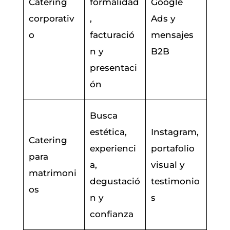
Catering
formalidad
Google
corporativ
,
Ads y
o
facturació
mensajes
n y
B2B
presentaci
ón
Busca
estética,
Instagram,
Catering
experienci
portafolio
para
a,
visual y
matrimoni
degustació
testimonio
os
n y
s
confianza