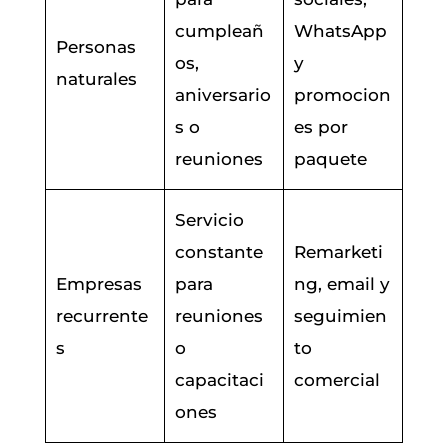
cumpleañ
WhatsApp
Personas
os,
y
naturales
aniversario
promocion
s o
es por
reuniones
paquete
Servicio
constante
Remarketi
Empresas
para
ng, email y
recurrente
reuniones
seguimien
s
o
to
capacitaci
comercial
ones