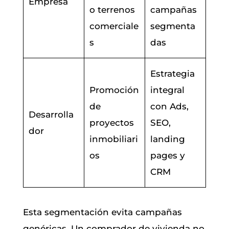
Empresa
o terrenos
campañas
comerciale
segmenta
s
das
Estrategia
Promoción
integral
de
con Ads,
Desarrolla
proyectos
SEO,
dor
inmobiliari
landing
os
pages y
CRM
Esta segmentación evita campañas
genéricas. Un comprador de vivienda no