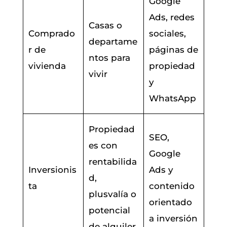
Google
Ads, redes
Casas o
Comprado
sociales,
departame
r de
páginas de
ntos para
vivienda
propiedad
vivir
y
WhatsApp
Propiedad
SEO,
es con
Google
rentabilida
Inversionis
Ads y
d,
ta
contenido
plusvalía o
orientado
potencial
a inversión
de alquiler