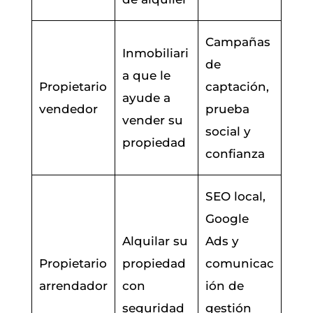
Campañas
Inmobiliari
de
a que le
Propietario
captación,
ayude a
vendedor
prueba
vender su
social y
propiedad
confianza
SEO local,
Google
Alquilar su
Ads y
Propietario
propiedad
comunicac
arrendador
con
ión de
seguridad
gestión