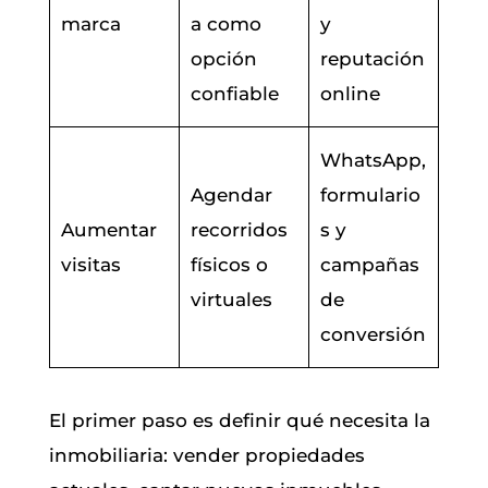
marca
a como
y
opción
reputación
confiable
online
WhatsApp,
Agendar
formulario
Aumentar
recorridos
s y
visitas
físicos o
campañas
virtuales
de
conversión
El primer paso es definir qué necesita la
inmobiliaria: vender propiedades