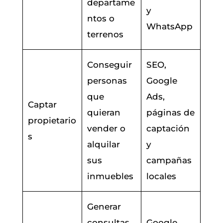
departame
y
ntos o
WhatsApp
terrenos
Conseguir
SEO,
personas
Google
que
Ads,
Captar
quieran
páginas de
propietario
vender o
captación
s
alquilar
y
sus
campañas
inmuebles
locales
Generar
consultas
Google