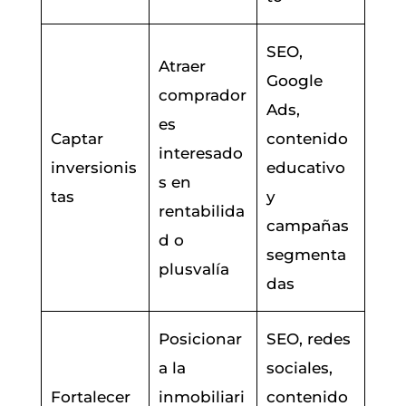
SEO,
Atraer
Google
comprador
Ads,
es
Captar
contenido
interesado
inversionis
educativo
s en
tas
y
rentabilida
campañas
d o
segmenta
plusvalía
das
Posicionar
SEO, redes
a la
sociales,
Fortalecer
inmobiliari
contenido