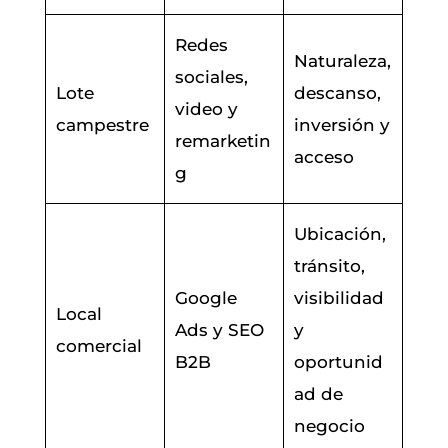
Redes
Naturaleza,
sociales,
Lote
descanso,
video y
campestre
inversión y
remarketin
acceso
g
Ubicación,
tránsito,
Google
visibilidad
Local
Ads y SEO
y
comercial
B2B
oportunid
ad de
negocio