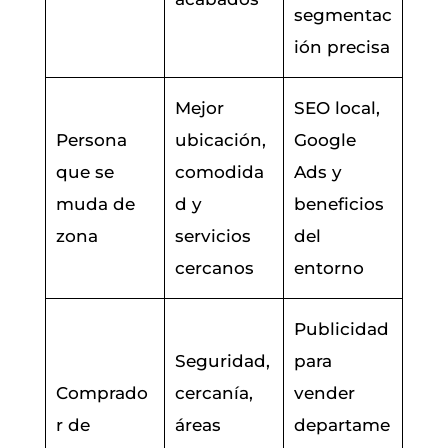
segmentac
ión precisa
Mejor
SEO local,
Persona
ubicación,
Google
que se
comodida
Ads y
muda de
d y
beneficios
zona
servicios
del
cercanos
entorno
Publicidad
Seguridad,
para
Comprado
cercanía,
vender
r de
áreas
departame