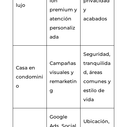
ión
privacidad
lujo
premium y
y
atención
acabados
personaliz
ada
Seguridad,
Campañas
tranquilida
Casa en
visuales y
d, áreas
condomini
remarketin
comunes y
o
g
estilo de
vida
Google
Ubicación,
Ads, Social