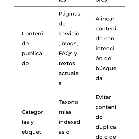
Páginas
Alinear
de
conteni
Conteni
servicio
do con
do
, blogs,
intenci
publica
FAQs y
ón de
do
textos
búsque
actuale
da
s
Evitar
Taxono
conteni
Categor
mías
do
ías y
indexad
duplica
etiquet
as o
do o de