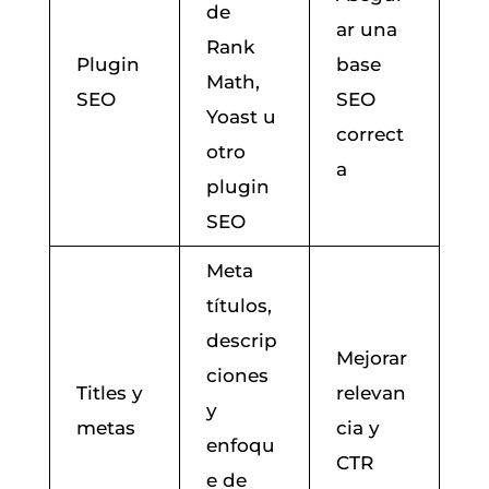
de
ar una
Rank
Plugin
base
Math,
SEO
SEO
Yoast u
correct
otro
a
plugin
SEO
Meta
títulos,
descrip
Mejorar
ciones
Titles y
relevan
y
metas
cia y
enfoqu
CTR
e de