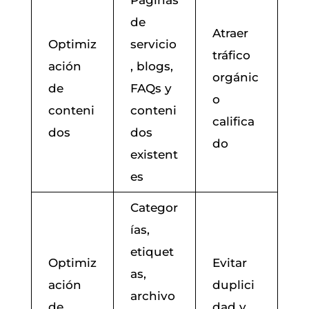
de
Atraer
Optimiz
servicio
tráfico
ación
, blogs,
orgánic
de
FAQs y
o
conteni
conteni
califica
dos
dos
do
existent
es
Categor
ías,
etiquet
Optimiz
Evitar
as,
ación
duplici
archivo
de
dad y