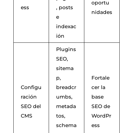
oportu
ess
, posts
nidades
e
indexac
ión
Plugins
SEO,
sitema
p,
Fortale
Configu
breadcr
cer la
ración
umbs,
base
SEO del
metada
SEO de
CMS
tos,
WordPr
schema
ess