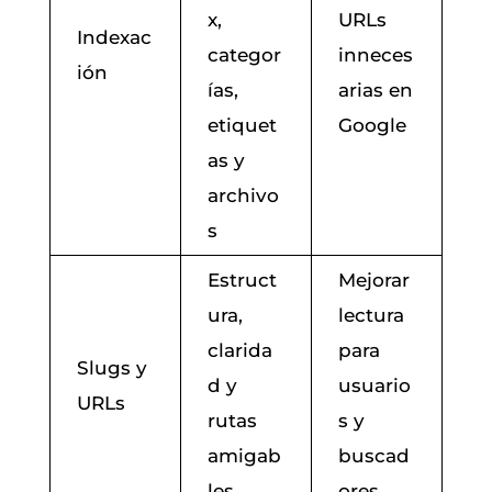
x,
URLs
Indexac
categor
inneces
ión
ías,
arias en
etiquet
Google
as y
archivo
s
Estruct
Mejorar
ura,
lectura
clarida
para
Slugs y
d y
usuario
URLs
rutas
s y
amigab
buscad
les
ores