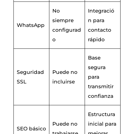
No
Integració
siempre
n para
WhatsApp
configurad
contacto
o
rápido
Base
segura
Seguridad
Puede no
para
SSL
incluirse
transmitir
confianza
Estructura
Puede no
inicial para
SEO básico
trabajarse
mejorar