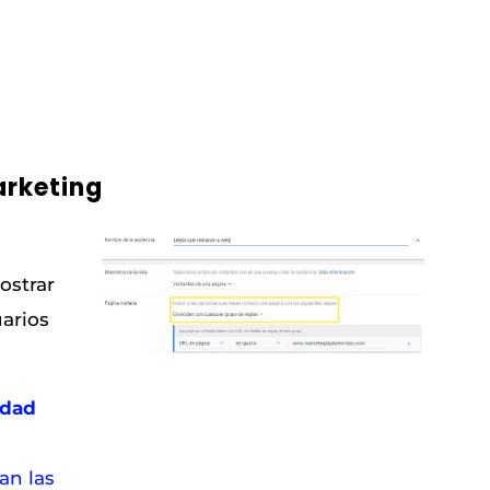
rketing
ostrar
uarios
idad
an las