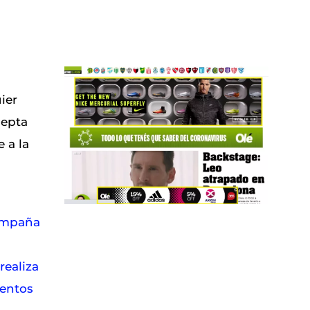
ier
cepta
 a la
ampaña
ealiza
ientos