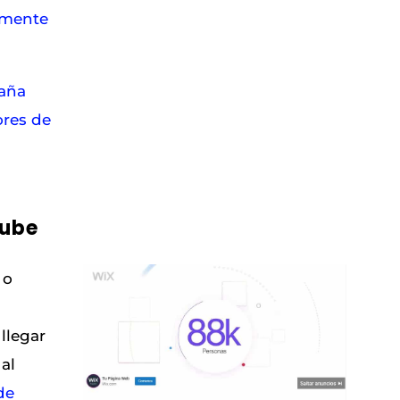
rmente
paña
ores de
u
ube
o
 llegar
 al
de