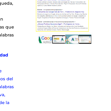
queda,
on
nas que
alabras
idad
e
os del
alabras
va,
de la