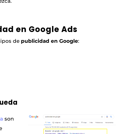
ezca.
idad en Google Ads
tipos de
publicidad en Google
:
queda
a
son
e